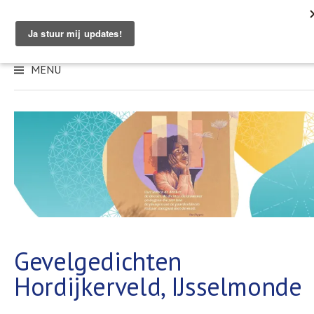
Skip
to
content
MENU
Gevelgedichten
Hordijkerveld, IJsselmonde