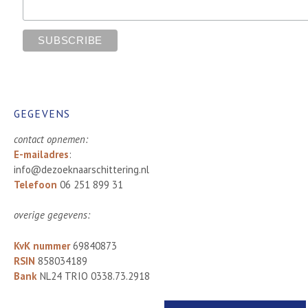
GEGEVENS
contact
opnemen:
E-mailadres
:
info@dezoeknaarschittering.nl
Telefoon
06 251 899 31
overige gegevens:
KvK nummer
69840873
RSIN
858034189
Bank
NL24 TRIO 0338.73.2918